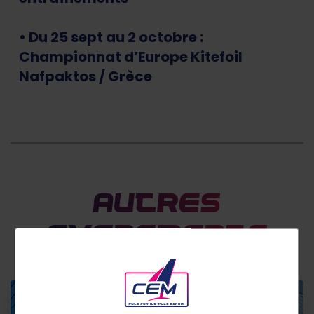
• Du 25 sept au 2 octobre :
Championnat d’Europe Kitefoil
Nafpaktos / Grèce
Autres
evenements
Entrainements et compétitions