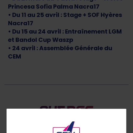
Princesa Sofia Palma Nacra17
• Du 11 au 25 avril : Stage + SOF Hyères
Nacra17
• Du 15 au 24 avril : Entraînement LGM
et Bandol Cup Waszp
• 24 avril : Assemblée Générale du
CEM
Autres
evenements