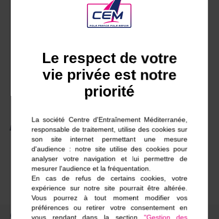
Série
: Nacra15 avec Fanny Bourrust
Supports successifs
: SL15.5 / SL16 / Nacra15,
Waszp
Taille /poids
: 180, 75 kg
Le respect de votre
Entrée au CEM
: 2023
vie privée est notre
Ta qualité principale
: Impliqué
priorité
Ton principal défaut
: Je procrastine
La société Centre d'Entraînement Méditerranée,
Palmarès
responsable de traitement, utilise des cookies sur
son site internet permettant une mesure
d'audience : notre site utilise des cookies pour
Champion de France N15 2024
analyser votre navigation et lui permettre de
5e Championnat du Monde N15 2024
mesurer l'audience et la fréquentation.
En cas de refus de certains cookies, votre
expérience sur notre site pourrait être altérée.
Vous pourrez à tout moment modifier vos
préférences ou retirer votre consentement en
Questionnaire de Proust
vous rendant dans la section
"Gestion des