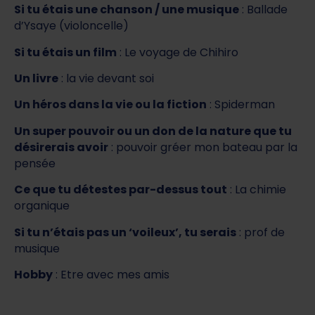
Si tu étais une chanson / une musique
: Ballade
d’Ysaye (violoncelle)
Si tu étais un film
: Le voyage de Chihiro
Un livre
: la vie devant soi
Un héros dans la vie ou la fiction
: Spiderman
Un super pouvoir ou un don de la nature que tu
désirerais avoir
: pouvoir gréer mon bateau par la
pensée
Ce que tu détestes par-dessus tout
: La chimie
organique
Si tu n’étais pas un ‘voileux’, tu serais
: prof de
musique
Hobby
: Etre avec mes amis