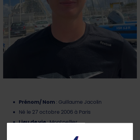
Prénom/ Nom
: Guillaume Jacolin
Né le 27 octobre 2006 à Paris
Lieu de vie
: Montpellier
Etudes
: Lycée