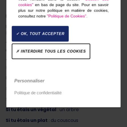
cookies"
en bas de page du site. Pour en savoir
plus sur notre politique en matière de cookies,
Le principal trait de ton caractère
: Passionné
consultez notre
"Politique de Cookies".
La qualité que tu préfères chez les autres
: La
bonne humeur
OK, TOUT ACCEPTER
Ton occupation favorite
: naviguer ou découvrir
des musiques
INTERDIRE TOUS LES COOKIES
Ton rêve de bonheur
: Habiter près de la mer et
naviguer entre amis
L’endroit où tu désirerais vivre
: Bretagne
Personnaliser
Si tu étais une couleur
: bleu
Politique de confidentialité
Si tu étais un animal
: un chat
Si tu étais un végétal
: un arbre
Si tu étais un plat
: du couscous