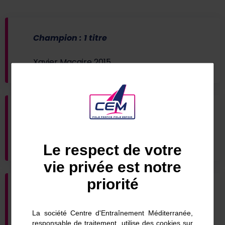
Champion : 1 titre
Xavier Macaire 2015
Vice- champion : 1 titre
Nicolas Bérenger 2008
Le respect de votre
vie privée est notre
priorité
Champion en bizuth : 2 titres
La société Centre d'Entraînement Méditerranée,
David Kenefick 2013, Pierre Quiroga 2016
responsable de traitement, utilise des cookies sur