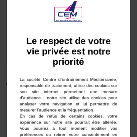
Série
: Kitefoil
Supports successifs
: Optimist, 420, 29er,
Kite
Taille /poids
: 166, 63 kg
Le respect de votre
Entrée au CEM
: 2023
vie privée est notre
Ta qualité principale
: Positive
priorité
Ton principal défaut
: Impatiente
La société Centre d'Entraînement Méditerranée,
Palmarès
responsable de traitement, utilise des cookies sur
son site internet permettant une mesure
Championne du Monde 29er 2021 avec Nell
d'audience : notre site utilise des cookies pour
analyser votre navigation et lui permettre de
Castella
mesurer l'audience et la fréquentation.
En cas de refus de certains cookies, votre
Vice-championne de France 29er en 2019 et
expérience sur notre site pourrait être altérée.
2021
Vous pourrez à tout moment modifier vos
préférences ou retirer votre consentement en