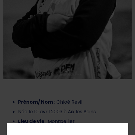
Prénom/ Nom
: Chloé Revil
Née le 10 avril 2003 à Aix les Bains
Lieu de vie
: Montpellier
Etudes
: Ecole de Kiné